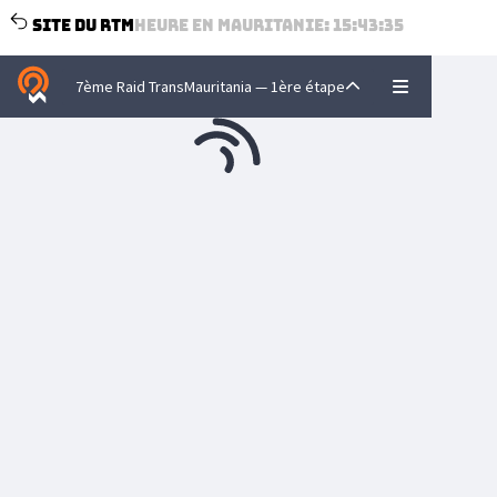
Site du RTM
Heure en
Mauritanie:
15:43:35