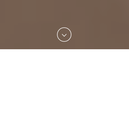
Participar en el Raid TransMauritania es vivir una
aventura excepcional en pleno corazón de los
paisajes desérticos de Mauritania. Cada jornada es
una nueva oportunidad para superarse, descubrir
panoramas impresionantes y compartir momentos
únicos con otros apasionados. Así es un día típico
en el RTM.